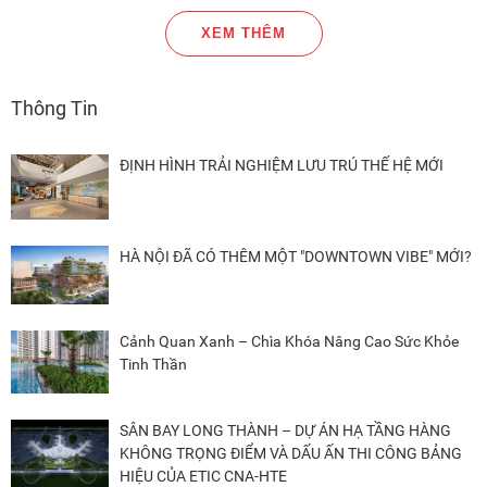
XEM THÊM
Thông Tin
ĐỊNH HÌNH TRẢI NGHIỆM LƯU TRÚ THẾ HỆ MỚI
HÀ NỘI ĐÃ CÓ THÊM MỘT "DOWNTOWN VIBE" MỚI?
Cảnh Quan Xanh – Chìa Khóa Nâng Cao Sức Khỏe
Tinh Thần
SÂN BAY LONG THÀNH – DỰ ÁN HẠ TẦNG HÀNG
KHÔNG TRỌNG ĐIỂM VÀ DẤU ẤN THI CÔNG BẢNG
HIỆU CỦA ETIC CNA-HTE