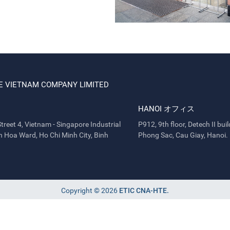
E VIETNAM COMPANY LIMITED
HANOI オフィス
treet 4, Vietnam - Singapore Industrial
P912, 9th floor, Detech II bu
h Hoa Ward, Ho Chi Minh City, Binh
Phong Sac, Cau Giay, Hanoi.
Copyright © 2026
ETIC CNA-HTE.