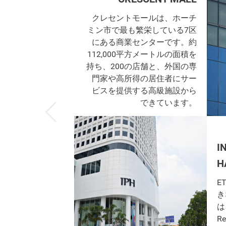
クレセントモールは、ホーチ
ミン市で最も繁栄している7区
にある商業センターです。約
112,000平方メートルの面積を
持ち、200の店舗と、外国の専
門家や高所得の居住者にサー
ビスを提供する高級施設から
できています。
I
H
E
き
は、
R