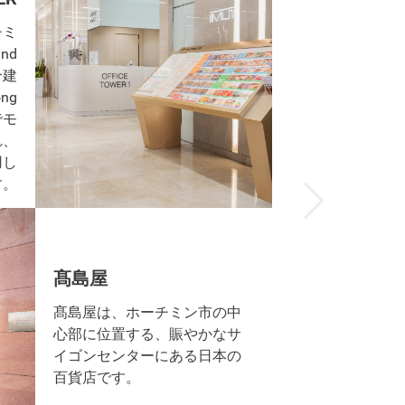
PHU MY HU
チミ
nd
Phu My Hung B
合建
チミン市7区に位
ng
基準を満たす持
でモ
ビルの構造を備
れ、
レードのオフィ
用し
す。
髙島屋
髙島屋は、ホーチミン市の中
心部に位置する、賑やかなサ
イゴンセンターにある日本の
百貨店です。