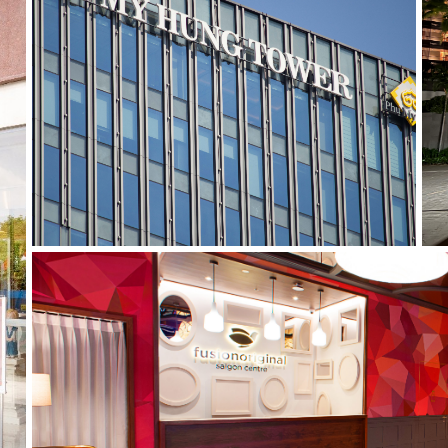
Phu My Hung Tower
FUSION PA